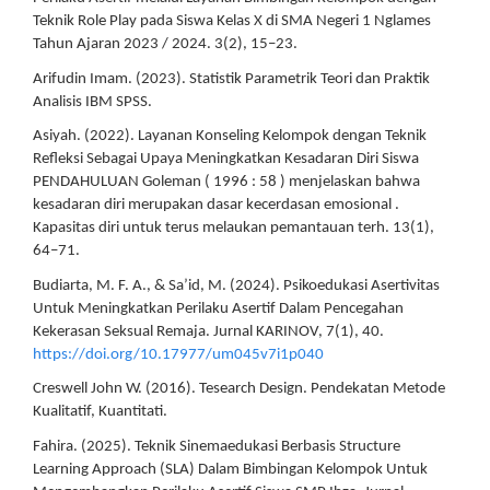
Teknik Role Play pada Siswa Kelas X di SMA Negeri 1 Nglames
Tahun Ajaran 2023 / 2024. 3(2), 15–23.
Arifudin Imam. (2023). Statistik Parametrik Teori dan Praktik
Analisis IBM SPSS.
Asiyah. (2022). Layanan Konseling Kelompok dengan Teknik
Refleksi Sebagai Upaya Meningkatkan Kesadaran Diri Siswa
PENDAHULUAN Goleman ( 1996 : 58 ) menjelaskan bahwa
kesadaran diri merupakan dasar kecerdasan emosional .
Kapasitas diri untuk terus melaukan pemantauan terh. 13(1),
64–71.
Budiarta, M. F. A., & Sa’id, M. (2024). Psikoedukasi Asertivitas
Untuk Meningkatkan Perilaku Asertif Dalam Pencegahan
Kekerasan Seksual Remaja. Jurnal KARINOV, 7(1), 40.
https://doi.org/10.17977/um045v7i1p040
Creswell John W. (2016). Tesearch Design. Pendekatan Metode
Kualitatif, Kuantitati.
Fahira. (2025). Teknik Sinemaedukasi Berbasis Structure
Learning Approach (SLA) Dalam Bimbingan Kelompok Untuk