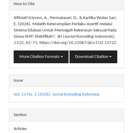
Article
How to Cite
Details
Afliniati Sriyono, A., Permatasari, D., & Kartika Wulan Sari,
E. (2026). Melatih Keterampilan Perilaku Asertif melalui
Sinema Edukasi Untuk Mencegah Kekerasan Seksual Pada
Siswa SMP: Efektifkah?.
JKI (Jurnal Konseling Indonesia)
,
11
(2), 62–71. https://doi.org/10.21067/jki.v11i2.13722
More Citation Formats
Download Citation
Issue
Vol. 11 No. 2 (2026): Jurnal Konseling Indonesia
Section
Articles