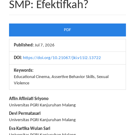
SMP: Efektifkah?
Article
PDF
Sidebar
Published:
Jul 7, 2026
DOI:
https://doi.org/10.21067/jki.v11i2.13722
Keywords:
Educational Cinema, Assertive Behavior Skills, Sexual
Violence
Main
Aflin Afliniati Sriyono
Universitas PGRI Kanjuruhan Malang
Article
Devi Permatasari
Content
Universitas PGRI Kanjuruhan Malang
Eva Kartika Wulan Sari