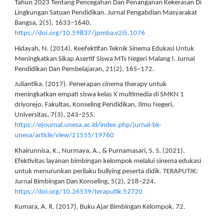
Tahun 2023 Tentang Pencegahan Dan Penanganan Kekerasan Di
Lingkungan Satuan Pendidikan. Jurnal Pengabdian Masyarakat
Bangsa, 2(5), 1633–1640.
https://doi.org/10.59837/jpmba.v2i5.1076
Hidayah, N. (2014). Keefektifan Teknik Sinema Edukasi Untuk
Meningkatkan Sikap Asertif Siswa MTs Negeri Malang I. Jurnal
Pendidikan Dan Pembelajaran, 21(2), 165–172.
Juliantika. (2017). Penerapan cinema therapy untuk
meningkatkan empati siswa kelas X multimedia di SMKN 1
driyorejo. Fakultas, Konseling Pendidikan, Ilmu Negeri,
Universitas, 7(3), 243–255.
https://ejournal.unesa.ac.id/index.php/jurnal-bk-
unesa/article/view/21555/19760
Khairunnisa, K., Nurmaya, A., & Purnamasari, S. S. (2021).
Efektivitas layanan bimbingan kelompok melalui sinema edukasi
untuk menurunkan perilaku bullying peserta didik. TERAPUTIK:
Jurnal Bimbingan Dan Konseling, 5(2), 218–224.
https://doi.org/10.26539/teraputik.52720
Kumara, A. R. (2017). Buku Ajar Bimbingan Kelompok. 72.