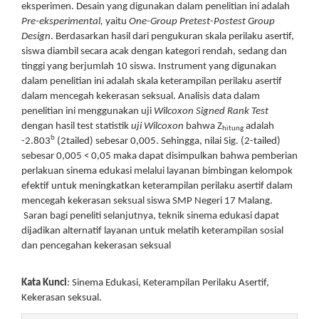
eksperimen. Desain yang digunakan dalam penelitian ini adalah
Pre-eksperimental
,
yaitu
One-Group Pretest-Postest Group
Design
. Berdasarkan hasil dari pengukuran skala perilaku asertif,
siswa diambil secara acak dengan kategori rendah, sedang dan
tinggi yang berjumlah 10 siswa. Instrument yang digunakan
dalam penelitian ini adalah skala keterampilan perilaku asertif
dalam mencegah kekerasan seksual. Analisis data dalam
penelitian ini menggunakan uji
Wilcoxon Signed Rank Test
dengan hasil test statistik
uji Wilcoxon
bahwa Z
adalah
hitung
b
-2.803
(2tailed) sebesar 0,005. Sehingga, nilai Sig. (2-tailed)
sebesar 0,005 < 0,05 maka dapat disimpulkan bahwa pemberian
perlakuan sinema edukasi melalui layanan bimbingan kelompok
efektif untuk meningkatkan keterampilan perilaku asertif dalam
mencegah kekerasan seksual siswa SMP Negeri 17 Malang.
Saran bagi peneliti selanjutnya, teknik sinema edukasi dapat
dijadikan alternatif layanan untuk melatih keterampilan sosial
dan pencegahan kekerasan seksual
Kata Kunci
:
Sinema Edukasi, Keterampilan Perilaku Asertif,
Kekerasan seksual.