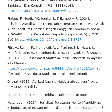
Mengembangkan Perilaku Asertif Siswa SMP Ihza. Jurnal
Bimbingan Dan Konseling, 9(2), 1131–1143.
https://doi.org/10.31316/g-couns.v9i2.7117
Firdaus, F., Septia, W., Hanifa, S., & Earnestly, F. (2024).
Pelatihan Asertif Untuk Mencegah Kekerasan Seksual Pada Anak
Autis Spectrum Disorder Dengan Gangguan Komunikasi Sosial.
RESWARA: Jurnal Pengabdian Kepada Masyarakat, 5(1), 270–
280.
https://doi.org/10.46576/rjpkm.v5i1.3929
Fitri, A., Rahim, R., Nurhayati, Aziz, Pagiling, S. L., Natsir, I.,
Munfarikhatin, A., Simanjuntak, D. N., HUatgaol, K., & Anugrah,
N. E. (2023). Dasar-dasar Statistika untuk Penelitian. In Yayasan
Kita Menulis.
https://repository.unugiri.ac.id:8443/id/eprint/4882/1/Anisa
%2C Buku Dasar-dasar Statistika untuk Penelitian.pdf
Ghozali. (2016). Aplikasi Analisis Multivariate dengan Program
IBM SPSS 25. Edisi 9.
Hartanti Jahju. (2022). Bimbingan Kelompok. In Book.
Hasanuddin. (2024). Sosialisasi Peraturan Menteri Pendidikan,
Kebudayaan, Riset, Dan Teknologi Republik Indonesia Nomor 46