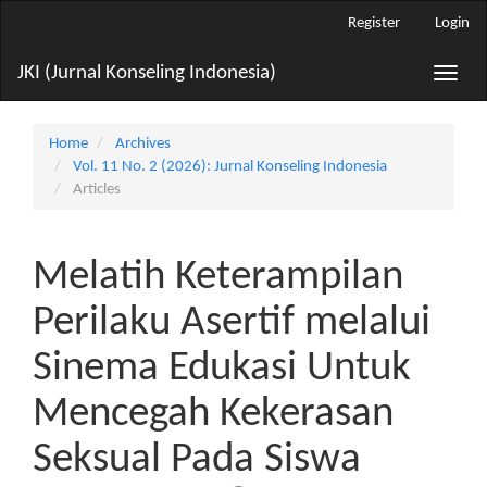
Main
Register
Login
Navigation
Main
JKI (Jurnal Konseling Indonesia)
Toggle
Content
naviga
Sidebar
Home
Archives
Vol. 11 No. 2 (2026): Jurnal Konseling Indonesia
Articles
Melatih Keterampilan
Perilaku Asertif melalui
Sinema Edukasi Untuk
Mencegah Kekerasan
Seksual Pada Siswa