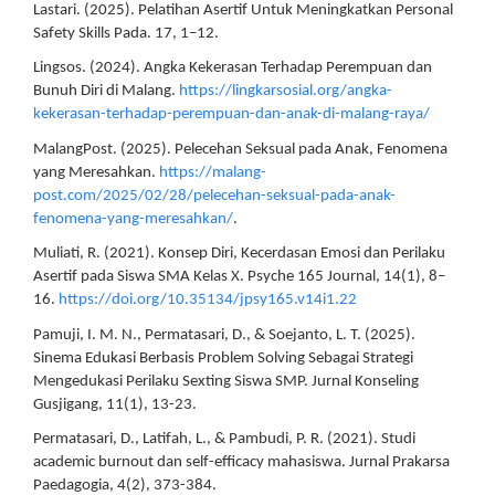
Lastari. (2025). Pelatihan Asertif Untuk Meningkatkan Personal
Safety Skills Pada. 17, 1–12.
Lingsos. (2024). Angka Kekerasan Terhadap Perempuan dan
Bunuh Diri di Malang.
https://lingkarsosial.org/angka-
kekerasan-terhadap-perempuan-dan-anak-di-malang-raya/
MalangPost. (2025). Pelecehan Seksual pada Anak, Fenomena
yang Meresahkan.
https://malang-
post.com/2025/02/28/pelecehan-seksual-pada-anak-
fenomena-yang-meresahkan/
.
Muliati, R. (2021). Konsep Diri, Kecerdasan Emosi dan Perilaku
Asertif pada Siswa SMA Kelas X. Psyche 165 Journal, 14(1), 8–
16.
https://doi.org/10.35134/jpsy165.v14i1.22
Pamuji, I. M. N., Permatasari, D., & Soejanto, L. T. (2025).
Sinema Edukasi Berbasis Problem Solving Sebagai Strategi
Mengedukasi Perilaku Sexting Siswa SMP. Jurnal Konseling
Gusjigang, 11(1), 13-23.
Permatasari, D., Latifah, L., & Pambudi, P. R. (2021). Studi
academic burnout dan self-efficacy mahasiswa. Jurnal Prakarsa
Paedagogia, 4(2), 373-384.