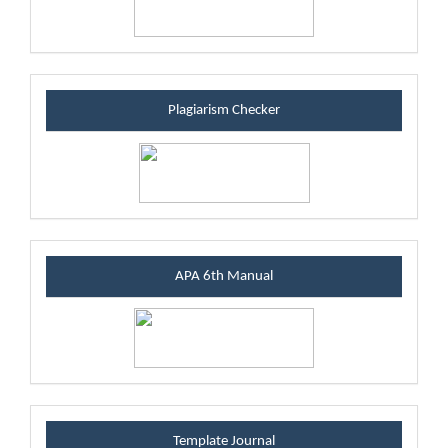
plagiarismblock
Plagiarism Checker
manualblock
APA 6th Manual
templateblock
Template Journal