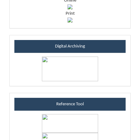
Online
Print
sintablock
Digital Archiving
referenceblock
Reference Tool