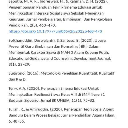
Saputra, M. A. R., Indreswari, H., & Rahman, D. H. (2022).
Pengembangan Panduan Teknik Sinema Edukasi untuk
Meningkatkan Interaksi Sosial Siswa Sekolah Menengah
Kejuruan. Jurnal Pembelajaran, Bimbingan, Dan Pengelolaan
Pendidikan, 2(5), 460–470.
https://doi.org/10.17977/um065v2i52022p460-470
Solkhanuddin, Deswalantri, & Santoso, B. (2020). Upaya
Preventif Guru Bimbingan dan Konseling ( BK ) Dalam
Membentuk Karakter Siswa di MAN 3 Agam Kubang Putih.
Educational Guidance and Counseling Development Journal,
3(1), 23–29.
Sugiyono. (2016). Metodologi Penelitian Kuantitatif, Kualitatif
dan R & D.
Terry, A.A. (2020). Penerapan Sinema Edukasi Untuk
Meningkatkan Resiliensi Siswa Kelas VIII di SMP Negeri 1
Buduran Sidoarjo. Jurnal BK UNESA, 11(1), 75–82.
Tullah, R., & Amiruddin. (2020). Penerapan Teori Sosial Albert
Bandura Dalam Proses Belajar. Jurnal Pendidikan Agama Islam,
6, 48–55.