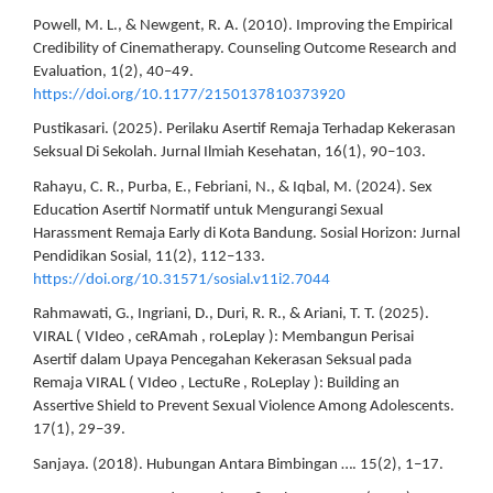
Powell, M. L., & Newgent, R. A. (2010). Improving the Empirical
Credibility of Cinematherapy. Counseling Outcome Research and
Evaluation, 1(2), 40–49.
https://doi.org/10.1177/2150137810373920
Pustikasari. (2025). Perilaku Asertif Remaja Terhadap Kekerasan
Seksual Di Sekolah. Jurnal Ilmiah Kesehatan, 16(1), 90–103.
Rahayu, C. R., Purba, E., Febriani, N., & Iqbal, M. (2024). Sex
Education Asertif Normatif untuk Mengurangi Sexual
Harassment Remaja Early di Kota Bandung. Sosial Horizon: Jurnal
Pendidikan Sosial, 11(2), 112–133.
https://doi.org/10.31571/sosial.v11i2.7044
Rahmawati, G., Ingriani, D., Duri, R. R., & Ariani, T. T. (2025).
VIRAL ( VIdeo , ceRAmah , roLeplay ): Membangun Perisai
Asertif dalam Upaya Pencegahan Kekerasan Seksual pada
Remaja VIRAL ( VIdeo , LectuRe , RoLeplay ): Building an
Assertive Shield to Prevent Sexual Violence Among Adolescents.
17(1), 29–39.
Sanjaya. (2018). Hubungan Antara Bimbingan …. 15(2), 1–17.