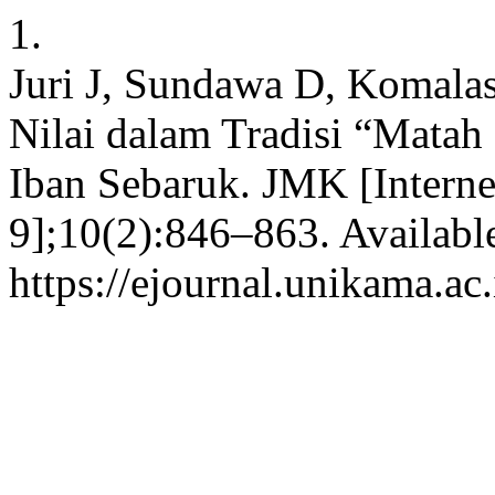
1.
Juri J, Sundawa D, Komalas
Nilai dalam Tradisi “Mata
Iban Sebaruk. JMK [Internet
9];10(2):846–863. Availabl
https://ejournal.unikama.a