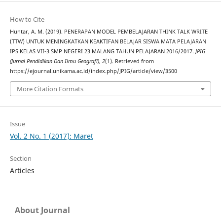
How to Cite
Huntar, A. M. (2019). PENERAPAN MODEL PEMBELAJARAN THINK TALK WRITE
(TTW) UNTUK MENINGKATKAN KEAKTIFAN BELAJAR SISWA MATA PELAJARAN
IPS KELAS VII-3 SMP NEGERI 23 MALANG TAHUN PELAJARAN 2016/2017.
JPIG
(Jurnal Pendidikan Dan Ilmu Geografi)
,
2
(1). Retrieved from
https://ejournal.unikama.ac.id/index.php/JPIG/article/view/3500
More Citation Formats
Issue
Vol. 2 No. 1 (2017): Maret
Section
Articles
About Journal