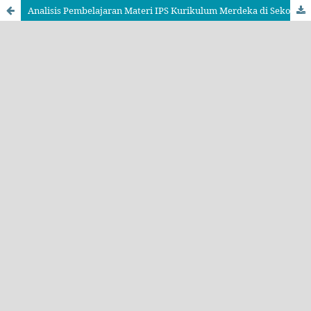
Analisis Pembelajaran Materi IPS Kurikulum Merdeka di Sekolah Dasar Negeri 1 Bungi