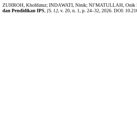
ZUHROH, Kholifatuz; INDAWATI, Ninik; NI’MATULLAH, Onik Farida. E
dan Pendidikan IPS
,
[S. l.]
, v. 20, n. 1, p. 24–32, 2026. DOI: 10.2