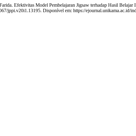
fektivitas Model Pembelajaran Jigsaw terhadap Hasil Belajar IPS D
1067/jppi.v20i1.13195. Disponível em: https://ejournal.unikama.ac.id/i