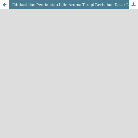
Edukasi dan Pembuatan Lilin Aroma Terapi Berbahan Dasar Limbah Minyak Jelantah di SDN 2 Sidorahayu