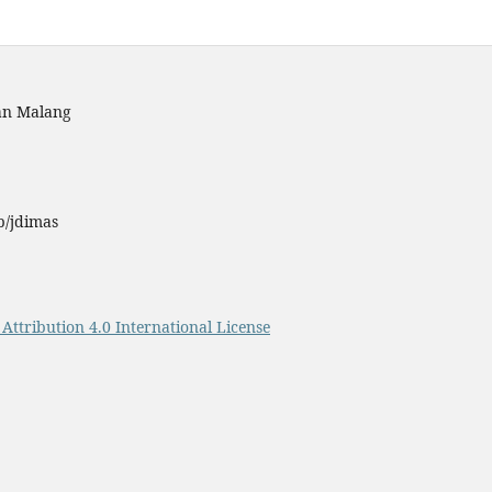
an Malang
p/jdimas
ttribution 4.0 International License