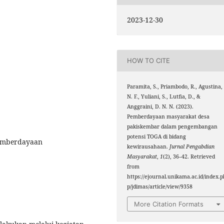
2023-12-30
HOW TO CITE
Paramita, S., Priambodo, R., Agustina,
N. F., Yuliani, S., Lutfia, D., &
Anggraini, D. N. N. (2023).
Pemberdayaan masyarakat desa
pakiskembar dalam pengembangan
potensi TOGA di bidang
pemberdayaan
kewirausahaan.
Jurnal Pengabdian
Masyarakat
,
1
(2), 36–42. Retrieved
from
https://ejournal.unikama.ac.id/index.p
p/jdimas/article/view/9358
More Citation Formats