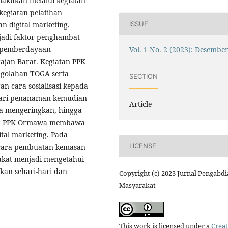
akukan melalui kegiatan
egiatan pelatihan
ISSUE
 digital marketing.
adi faktor penghambat
n pemberdayaan
Vol. 1 No. 2 (2023): Desembe
jan Barat. Kegiatan PPK
golahan TOGA serta
SECTION
an cara sosialisasi kepada
 dari penanaman kemudian
Article
a mengeringkan, hingga
 tim PPK Ormawa membawa
tal marketing. Pada
LICENSE
r cara pembuatan kemasan
akat menjadi mengetahui
an sehari-hari dan
Copyright (c) 2023 Jurnal Pengabd
Masyarakat
This work is licensed under a
Creat