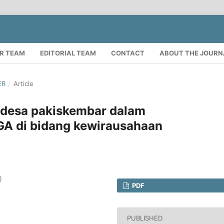
R TEAM
EDITORIAL TEAM
CONTACT
ABOUT THE JOURN
ER
/
Article
desa pakiskembar dalam
A di bidang kewirausahaan
}
PDF
PUBLISHED