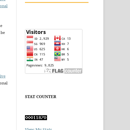
ional
le
 be
ive
onal
STAT COUNTER
View My Stats