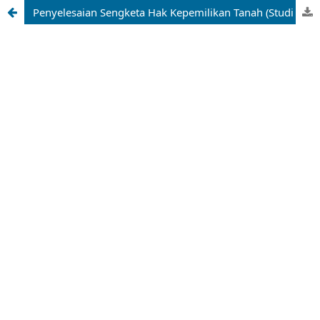
Penyelesaian Sengketa Hak Kepemilikan Tanah (Studi Pada Masyarakat Desa Pandan Sejahtera Dengan Pt. Indonusa Agromulia Kecamatan Geragai Kabupaten Tanjung Jabung Timur)