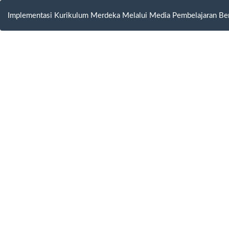
Return
to
Implementasi Kurikulum Merdeka Melalui Media Pembelajaran Ber
Article
Details