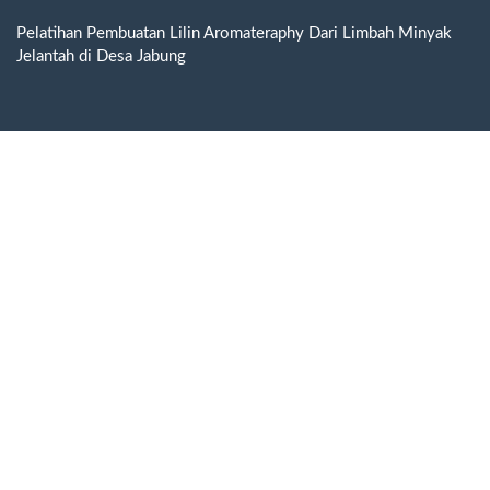
Return
to
Pelatihan Pembuatan Lilin Aromateraphy Dari Limbah Minyak
Article
Jelantah di Desa Jabung
Details
Do
D
P