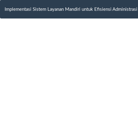
Return
to
Implementasi Sistem Layanan Mandiri untuk Efisiensi Administrasi
Article
Details