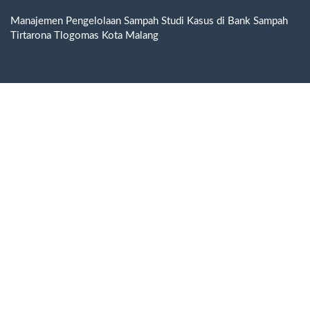
Return
to
Manajemen Pengelolaan Sampah Studi Kasus di Bank Sampah
Article
Tirtarona Tlogomas Kota Malang
Details
Do
D
P