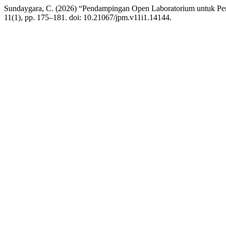
Sundaygara, C. (2026) “Pendampingan Open Laboratorium untuk P
11(1), pp. 175–181. doi: 10.21067/jpm.v11i1.14144.