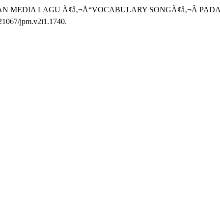
N PEMBUATAN MEDIA LAGU Ã¢â‚¬Å“VOCABULARY SONGÃ¢â‚¬Â
0.21067/jpm.v2i1.1740.