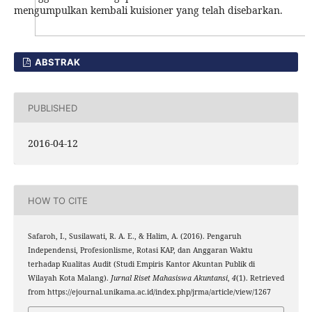
mengumpulkan kembali kuisioner yang telah disebarkan.
ABSTRAK
PUBLISHED
2016-04-12
HOW TO CITE
Safaroh, I., Susilawati, R. A. E., & Halim, A. (2016). Pengaruh
Independensi, Profesionlisme, Rotasi KAP, dan Anggaran Waktu
terhadap Kualitas Audit (Studi Empiris Kantor Akuntan Publik di
Wilayah Kota Malang).
Jurnal Riset Mahasiswa Akuntansi
,
4
(1). Retrieved
from https://ejournal.unikama.ac.id/index.php/jrma/article/view/1267