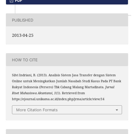
PDF
PUBLISHED
2013-04-25
HOW TO CITE
Silvi Indriani, B. (2013). Analisis Sistem Jasa Transfer dengan Sistem
Online untuk Meningkatkan Jumlah Nasabah Studi Kasus Pada PT Bank
Rakyat Indonesia (Persero) Tbk Cabang Malang Martadinata.
Jurnal
Riset Mahasiswa Akuntansi
,
1
(1). Retrieved from
https://ejournal.unikama.ac.id/index.php/jrma/article/view/14
More Citation Formats