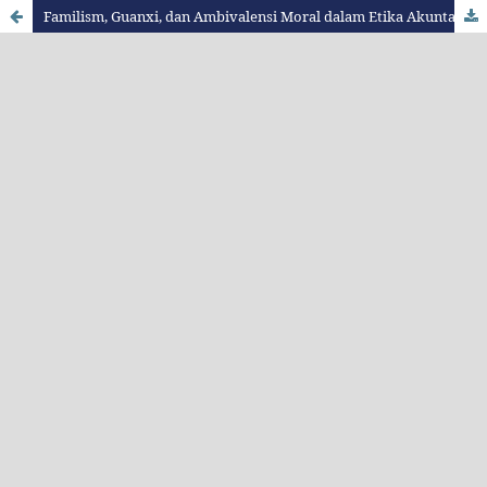
Familism, Guanxi, dan Ambivalensi Moral dalam Etika Akuntansi: Studi Kritis dari Riau, Indonesia