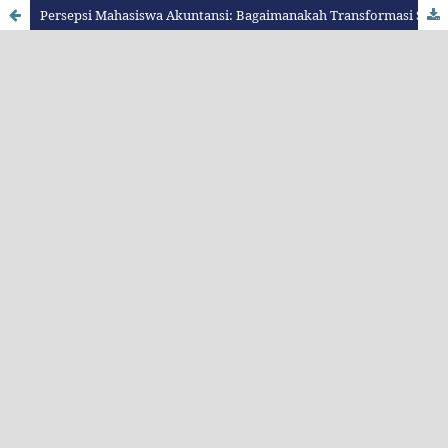
Persepsi Mahasiswa Akuntansi: Bagaimanakah Transformasi Sistem Digital dan Peran Akuntan Berpengaruh di Era 4.0?