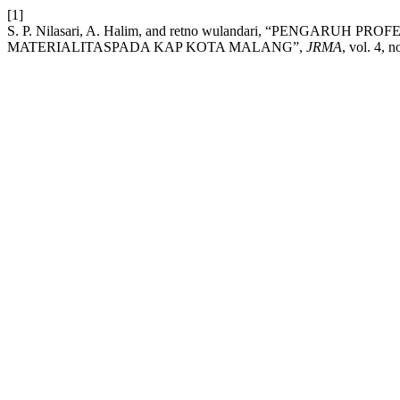
[1]
S. P. Nilasari, A. Halim, and retno wulandari, “PEN
MATERIALITASPADA KAP KOTA MALANG”,
JRMA
, vol. 4, n