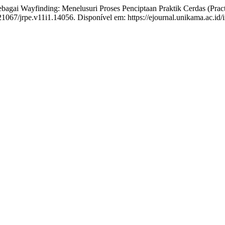
ayfinding: Menelusuri Proses Penciptaan Praktik Cerdas (Practical
.21067/jrpe.v11i1.14056. Disponível em: https://ejournal.unikama.ac.id