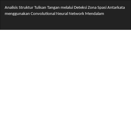
Return
Analisis Struktur Tulisan Tangan melalui Deteksi Zona Spasi Antarkata
to
menggunakan Convolutional Neural Network Mendalam
Article
Details
Do
Do
PD