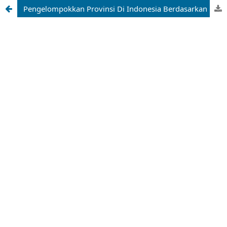
Pengelompokkan Provinsi Di Indonesia Berdasarkan Luas Panen, Produksi, Dan Produktivitas Padi Menggunakan Algoritma K-Medoid