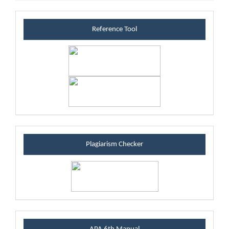
referenceblock
Reference Tool
plagiarismblock
Plagiarism Checker
manualblock