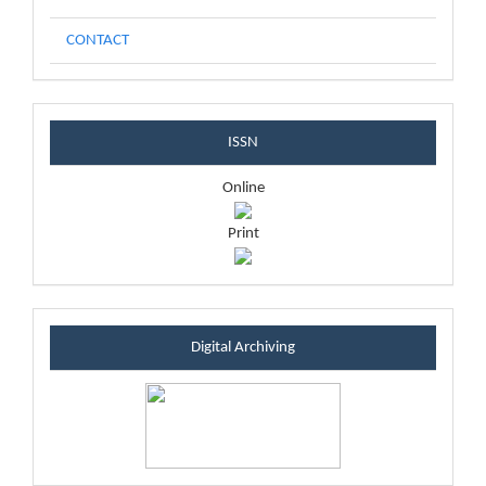
CONTACT
issnblock
ISSN
Online
Print
sintablock
Digital Archiving