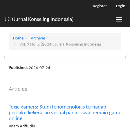
Main
Register
Login
Navigation
Main
JKI (Jurnal Konseling Indonesia)
Toggle
Content
naviga
Sidebar
Home
Archives
Vol. 9 No. 2 (2024): Jurnal Konseling Indonesia
Published:
2024-07-24
Articles
Toxic gamers: Studi fenomenologis terhadap
perilaku kekerasan verbal pada siswa pemain game
online
Imam Ariffudin