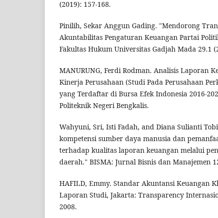
(2019): 157-168.
Pinilih, Sekar Anggun Gading. "Mendorong Tra
Akuntabilitas Pengaturan Keuangan Partai Poli
Fakultas Hukum Universitas Gadjah Mada 29.1 (2
MANURUNG, Ferdi Rodman. Analisis Laporan Ke
Kinerja Perusahaan (Studi Pada Perusahaan Pe
yang Terdaftar di Bursa Efek Indonesia 2016-202
Politeknik Negeri Bengkalis.
Wahyuni, Sri, Isti Fadah, and Diana Sulianti To
kompetensi sumber daya manusia dan pemanfaat
terhadap kualitas laporan keuangan melalui pen
daerah." BISMA: Jurnal Bisnis dan Manajemen 12
HAFILD, Emmy. Standar Akuntansi Keuangan Khus
Laporan Studi, Jakarta: Transparency Internasi
2008.