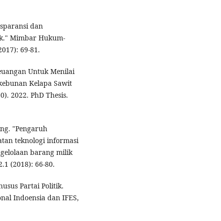
nsparansi dan
tik." Mimbar Hukum-
017): 69-81.
uangan Untuk Menilai
rkebunan Kelapa Sawit
0). 2022. PhD Thesis.
bing. "Pengaruh
an teknologi informasi
gelolaan barang milik
.1 (2018): 66-80.
us Partai Politik.
onal Indoensia dan IFES,