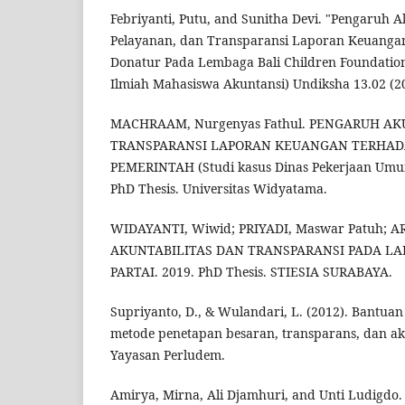
Febriyanti, Putu, and Sunitha Devi. "Pengaruh Ak
Pelayanan, dan Transparansi Laporan Keuanga
Donatur Pada Lembaga Bali Children Foundation
Ilmiah Mahasiswa Akuntansi) Undiksha 13.02 (20
MACHRAAM, Nurgenyas Fathul. PENGARUH AK
TRANSPARANSI LAPORAN KEUANGAN TERHADA
PEMERINTAH (Studi kasus Dinas Pekerjaan Umu
PhD Thesis. Universitas Widyatama.
WIDAYANTI, Wiwid; PRIYADI, Maswar Patuh; ARD
AKUNTABILITAS DAN TRANSPARANSI PADA L
PARTAI. 2019. PhD Thesis. STIESIA SURABAYA.
Supriyanto, D., & Wulandari, L. (2012). Bantuan 
metode penetapan besaran, transparans, dan aku
Yayasan Perludem.
Amirya, Mirna, Ali Djamhuri, and Unti Ludigdo