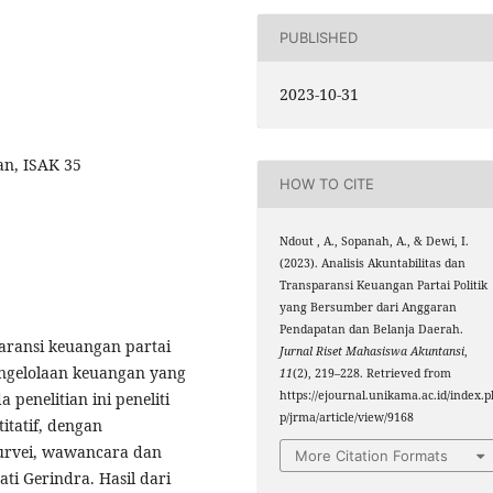
PUBLISHED
2023-10-31
an, ISAK 35
HOW TO CITE
Ndout , A., Sopanah, A., & Dewi, I.
(2023). Analisis Akuntabilitas dan
Transparansi Keuangan Partai Politik
yang Bersumber dari Anggaran
Pendapatan dan Belanja Daerah.
paransi keuangan partai
Jurnal Riset Mahasiswa Akuntansi
,
engelolaan keuangan yang
11
(2), 219–228. Retrieved from
https://ejournal.unikama.ac.id/index.p
penelitian ini peneliti
p/jrma/article/view/9168
itatif, dengan
urvei, wawancara dan
More Citation Formats
i Gerindra. Hasil dari