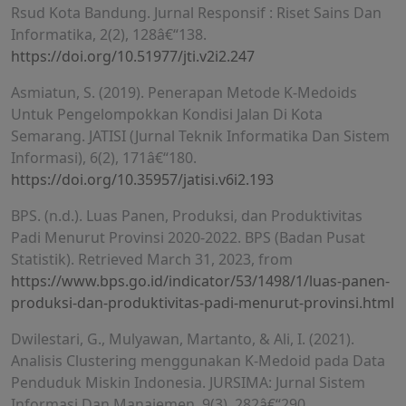
Rsud Kota Bandung. Jurnal Responsif : Riset Sains Dan
Informatika, 2(2), 128â€“138.
https://doi.org/10.51977/jti.v2i2.247
Asmiatun, S. (2019). Penerapan Metode K-Medoids
Untuk Pengelompokkan Kondisi Jalan Di Kota
Semarang. JATISI (Jurnal Teknik Informatika Dan Sistem
Informasi), 6(2), 171â€“180.
https://doi.org/10.35957/jatisi.v6i2.193
BPS. (n.d.). Luas Panen, Produksi, dan Produktivitas
Padi Menurut Provinsi 2020-2022. BPS (Badan Pusat
Statistik). Retrieved March 31, 2023, from
https://www.bps.go.id/indicator/53/1498/1/luas-panen-
produksi-dan-produktivitas-padi-menurut-provinsi.html
Dwilestari, G., Mulyawan, Martanto, & Ali, I. (2021).
Analisis Clustering menggunakan K-Medoid pada Data
Penduduk Miskin Indonesia. JURSIMA: Jurnal Sistem
Informasi Dan Manajemen, 9(3), 282â€“290.