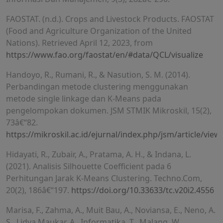
FAOSTAT. (n.d.). Crops and Livestock Products. FAOSTAT
(Food and Agriculture Organization of the United
Nations). Retrieved April 12, 2023, from
https://www.fao.org/faostat/en/#data/QCL/visualize
Handoyo, R., Rumani, R., & Nasution, S. M. (2014).
Perbandingan metode clustering menggunakan
metode single linkage dan K-Means pada
pengelompokan dokumen. JSM STMIK Mikroskil, 15(2),
73â€“82.
https://mikroskil.ac.id/ejurnal/index.php/jsm/article/view
Hidayati, R., Zubair, A., Pratama, A. H., & Indana, L.
(2021). Analisis Silhouette Coefficient pada 6
Perhitungan Jarak K-Means Clustering. Techno.Com,
20(2), 186â€“197.
https://doi.org/10.33633/tc.v20i2.4556
Marisa, F., Zahma, A., Muit Bau, A., Noviansa, E., Neno, A.
S., Lidya Maukar, A., Informatika, T., Malang, W.,