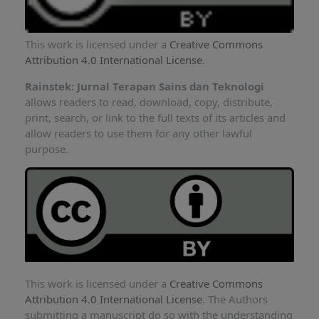
This work is licensed under a
Creative Commons
Attribution 4.0 International License
.
Rainstek: Jurnal Terapan Sains dan Teknologi
allows readers to read, download, copy, distribute,
print, search, or link to the full texts of its articles and
allow readers to use them for any other lawful
purpose.
This work is licensed under a
Creative Commons
Attribution 4.0 International License
. The Authors
submitting a manuscript do so with the understanding