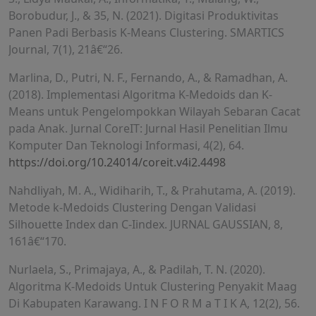
Borobudur, J., & 35, N. (2021). Digitasi Produktivitas
Panen Padi Berbasis K-Means Clustering. SMARTICS
Journal, 7(1), 21â€“26.
Marlina, D., Putri, N. F., Fernando, A., & Ramadhan, A.
(2018). Implementasi Algoritma K-Medoids dan K-
Means untuk Pengelompokkan Wilayah Sebaran Cacat
pada Anak. Jurnal CoreIT: Jurnal Hasil Penelitian Ilmu
Komputer Dan Teknologi Informasi, 4(2), 64.
https://doi.org/10.24014/coreit.v4i2.4498
Nahdliyah, M. A., Widiharih, T., & Prahutama, A. (2019).
Metode k-Medoids Clustering Dengan Validasi
Silhouette Index dan C-Iindex. JURNAL GAUSSIAN, 8,
161â€“170.
Nurlaela, S., Primajaya, A., & Padilah, T. N. (2020).
Algoritma K-Medoids Untuk Clustering Penyakit Maag
Di Kabupaten Karawang. I N F O R M a T I K A, 12(2), 56.