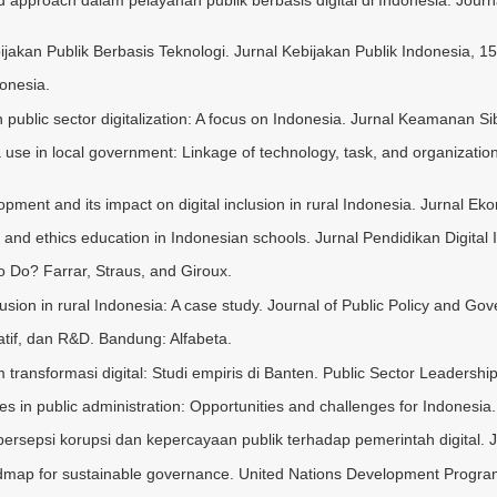
ijakan Publik Berbasis Teknologi. Jurnal Kebijakan Publik Indonesia, 15
donesia.
in public sector digitalization: A focus on Indonesia. Jurnal Keamanan Si
a use in local government: Linkage of technology, task, and organizatio
elopment and its impact on digital inclusion in rural Indonesia. Jurna
acy and ethics education in Indonesian schools. Jurnal Pendidikan Digital
to Do? Farrar, Straus, and Giroux.
inclusion in rural Indonesia: A case study. Journal of Public Policy and G
tatif, dan R&D. Bandung: Alfabeta.
 transformasi digital: Studi empiris di Banten. Public Sector Leadershi
es in public administration: Opportunities and challenges for Indonesia
persepsi korupsi dan kepercayaan publik terhadap pemerintah digital. Ja
roadmap for sustainable governance. United Nations Development Progr