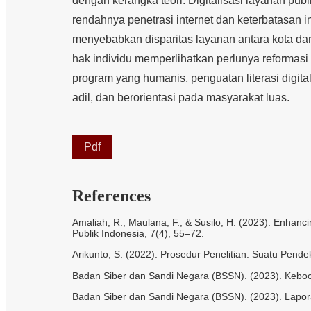
dengan kerangka teori. Digitalisasi layanan publi
rendahnya penetrasi internet dan keterbatasan in
menyebabkan disparitas layanan antara kota da
hak individu memperlihatkan perlunya reformasi 
program yang humanis, penguatan literasi digit
adil, dan berorientasi pada masyarakat luas.
Pdf
References
Amaliah, R., Maulana, F., & Susilo, H. (2023). Enhancin
Publik Indonesia, 7(4), 55–72.
Arikunto, S. (2022). Prosedur Penelitian: Suatu Pendek
Badan Siber dan Sandi Negara (BSSN). (2023). Keboco
Badan Siber dan Sandi Negara (BSSN). (2023). Lapor