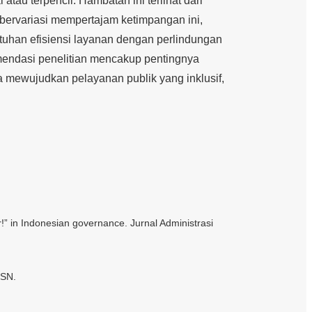
atau terpencil. Hambatan ini terlihat dari
ng bervariasi mempertajam ketimpangan ini,
tuhan efisiensi layanan dengan perlindungan
komendasi penelitian mencakup pentingnya
a mewujudkan pelayanan publik yang inklusif,
or!” in Indonesian governance. Jurnal Administrasi
SSN.