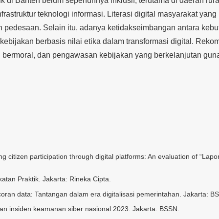
k di Banten belum sepenuhnya inklusif, terutama di daerah rural 
frastruktur teknologi informasi. Literasi digital masyarakat ya
n pedesaan. Selain itu, adanya ketidakseimbangan antara kebu
kebijakan berbasis nilai etika dalam transformasi digital. Re
al bermoral, dan pengawasan kebijakan yang berkelanjutan gun
g citizen participation through digital platforms: An evaluation of “Lap
atan Praktik. Jakarta: Rineka Cipta.
ran data: Tantangan dalam era digitalisasi pemerintahan. Jakarta: B
an insiden keamanan siber nasional 2023. Jakarta: BSSN.