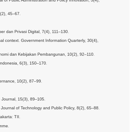
(2), 45–67.
ber dan Privasi Digital, 7(4), 111–130.
nal context. Government Information Quarterly, 30(4),
l Ekonomi dan Kebijakan Pembangunan, 10(2), 92–110.
 Indonesia, 6(3), 150–170.
overnance, 10(2), 87–99.
p Journal, 15(3), 89–105.
. Journal of Technology and Public Policy, 8(2), 65–88.
karta: TII.
amme.