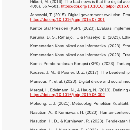
Hilbert, M. (2016). The bad news is that the digital a
40(6), 567–581.
https://doi.org/10.1016/j.telpol.2016.
Janowski, T. (2015). Digital government evolution: Fr
https://doi.org/10.1016/j.giq.2015.07.001
Kantor Staf Presiden (KSP). (2023). Evaluasi implemen
Karunia, D. S., Raharjo, T., & Prasetyo, B. (2023). Et
Kementerian Komunikasi dan Informatika. (2023). Strat
Kementerian Komunikasi dan Informatika. (2023). Trans
Komisi Pemberantasan Korupsi (KPK). (2023). Tantan
Kouzes, J. M., & Posner, B. Z. (2017). The Leadership
Mansour, Y., et al. (2023). Digital divide and social in
Mergel, I., Edelmann, N., & Haug, N. (2019). Defining 
https://doi.org/10.1016/j.giq.2019.06.002
Moleong, L. J. (2021). Metodologi Penelitian Kualitat
Nasution, A., & Kurniawan, H. (2023). Human-centered d
Nasution, H. D., & Kurniawan, R. (2023). Pendekatan be
Nasution, H., & Kurniawan, R. (2023). Human-centered 