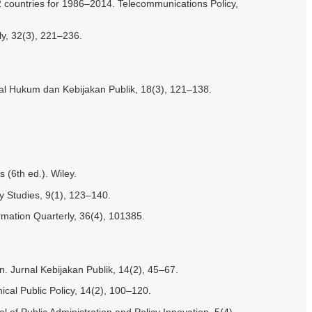
72 countries for 1986–2014. Telecommunications Policy,
ly, 32(3), 221–236.
urnal Hukum dan Kebijakan Publik, 18(3), 121–138.
(6th ed.). Wiley.
icy Studies, 9(1), 123–140.
rmation Quarterly, 36(4), 101385.
n. Jurnal Kebijakan Publik, 14(2), 45–67.
ical Public Policy, 14(2), 100–120.
of Public Administration and Policy Innovation, 5(4),