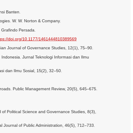
nsi Banten.
ologies. W. W. Norton & Company.
a Grafindo Persada.
tps://doi.org/10.1177/1461444810389569
esian Journal of Governance Studies, 12(1), 75–90.
in Indonesia. Jurnal Teknologi Informasi dan Ilmu
asi dan Ilmu Sosial, 15(2), 32–50.
ossroads. Public Management Review, 20(5), 645–675.
l of Political Science and Governance Studies, 8(3),
al Journal of Public Administration, 46(5), 712–733.