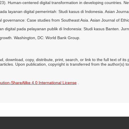
. Human-centered digital transformation in developing countries. N
ada layanan digital pemerintah: Studi kasus di Indonesia. Asian Journ
ital governance: Case studies from Southeast Asia. Asian Journal of Ethi
n digital pada pelayanan publik di Indonesia: Studi kasus Banten. Jurn
ve growth. Washington, DC: World Bank Group.
, download, copy, distribute, print, search, or link to the full text of it
articles. Upon publication, copyright is transferred from the author(s) to
tion-ShareAlike 4.0 International License
.