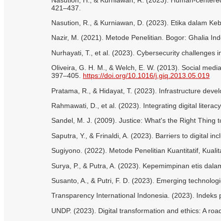
421–437.
Nasution, R., & Kurniawan, D. (2023). Etika dalam Keb
Nazir, M. (2021). Metode Penelitian. Bogor: Ghalia In
Nurhayati, T., et al. (2023). Cybersecurity challenges 
Oliveira, G. H. M., & Welch, E. W. (2013). Social medi
397–405.
https://doi.org/10.1016/j.giq.2013.05.019
Pratama, R., & Hidayat, T. (2023). Infrastructure dev
Rahmawati, D., et al. (2023). Integrating digital liter
Sandel, M. J. (2009). Justice: What's the Right Thing 
Saputra, Y., & Frinaldi, A. (2023). Barriers to digital 
Sugiyono. (2022). Metode Penelitian Kuantitatif, Kuali
Surya, P., & Putra, A. (2023). Kepemimpinan etis dalam
Susanto, A., & Putri, F. D. (2023). Emerging technologi
Transparency International Indonesia. (2023). Indeks 
UNDP. (2023). Digital transformation and ethics: A 