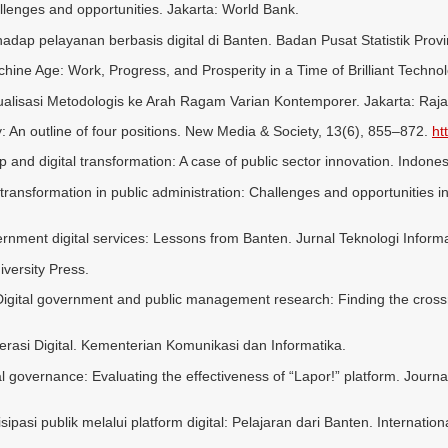
allenges and opportunities. Jakarta: World Bank.
dap pelayanan berbasis digital di Banten. Badan Pusat Statistik Provi
hine Age: Work, Progress, and Prosperity in a Time of Brilliant Techn
Aktualisasi Metodologis ke Arah Ragam Varian Kontemporer. Jakarta: Raj
: An outline of four positions. New Media & Society, 13(6), 855–872.
ht
ip and digital transformation: A case of public sector innovation. Indon
 transformation in public administration: Challenges and opportunities 
overnment digital services: Lessons from Banten. Jurnal Teknologi Inform
iversity Press.
8). Digital government and public management research: Finding the cr
rasi Digital. Kementerian Komunikasi dan Informatika.
al governance: Evaluating the effectiveness of “Lapor!” platform. Journa
pasi publik melalui platform digital: Pelajaran dari Banten. Internation