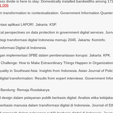
ccess divide is here to stay: Domestically installed bandwidths among 1
01.006
om transformation to contextualization. Government Information Quarter
tasi aplikasi LAPOR!. Jakarta: KSP.
hical perspectives on data protection in government digital services. J
egi transformasi digital Indonesia menuju 2045. Jakarta: Kominfo.
formasi Digital di Indonesia.
gan implementasi SPBE dalam pemberantasan korupsi. Jakarta: KPK.
 Challenge: How to Make Extraordinary Things Happen in Organizations 
equality in Southeast Asia: Insights from Indonesia. Asian Journal of Pol
digital transformation: Results from expert interviews. Government Info
if. Bandung: Remaja Rosdakarya.
esign dalam pelayanan publik berbasis digital: Analisis etika kebijaka
rbasis manusia dalam transformasi digital di Indonesia. Journal of Eth
approach dalam pelayanan publik berbasis digital di Indonesia. Journal 