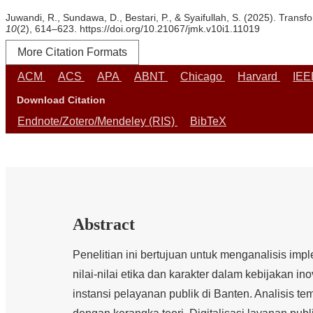
Juwandi, R., Sundawa, D., Bestari, P., & Syaifullah, S. (2025). Trans
10
(2), 614–623. https://doi.org/10.21067/jmk.v10i1.11019
More Citation Formats
ACM
ACS
APA
ABNT
Chicago
Harvard
IE
Download Citation
Endnote/Zotero/Mendeley (RIS)
BibTeX
Abstract
Penelitian ini bertujuan untuk menganalisis imp
nilai-nilai etika dan karakter dalam kebijakan in
instansi pelayanan publik di Banten. Analisis 