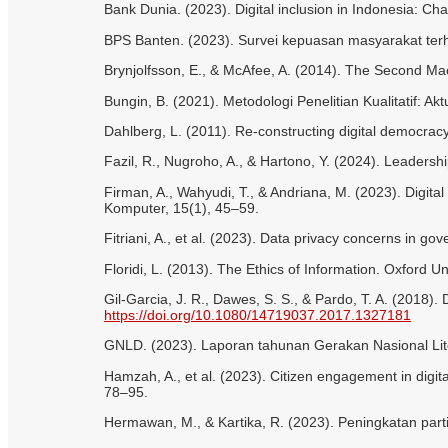
Bank Dunia. (2023). Digital inclusion in Indonesia: Ch
BPS Banten. (2023). Survei kepuasan masyarakat terha
Brynjolfsson, E., & McAfee, A. (2014). The Second Mac
Bungin, B. (2021). Metodologi Penelitian Kualitatif: 
Dahlberg, L. (2011). Re-constructing digital democracy
Fazil, R., Nugroho, A., & Hartono, Y. (2024). Leadersh
Firman, A., Wahyudi, T., & Andriana, M. (2023). Digital
Komputer, 15(1), 45–59.
Fitriani, A., et al. (2023). Data privacy concerns in g
Floridi, L. (2013). The Ethics of Information. Oxford Un
Gil-Garcia, J. R., Dawes, S. S., & Pardo, T. A. (201
https://doi.org/10.1080/14719037.2017.1327181
GNLD. (2023). Laporan tahunan Gerakan Nasional Lite
Hamzah, A., et al. (2023). Citizen engagement in digit
78–95.
Hermawan, M., & Kartika, R. (2023). Peningkatan partisi