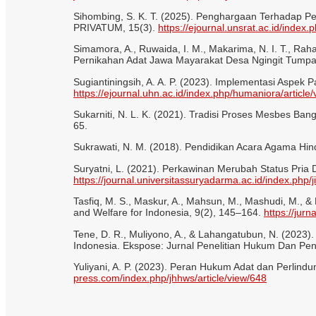
Sihombing, S. K. T. (2025). Penghargaan Terhadap 
PRIVATUM, 15(3).
https://ejournal.unsrat.ac.id/index.
Simamora, A., Ruwaida, I. M., Makarima, N. I. T., Raha
Pernikahan Adat Jawa Mayarakat Desa Ngingit Tumpang
Sugiantiningsih, A. A. P. (2023). Implementasi Aspek
https://ejournal.uhn.ac.id/index.php/humaniora/article
Sukarniti, N. L. K. (2021). Tradisi Proses Mesbes Ba
65.
Sukrawati, N. M. (2018). Pendidikan Acara Agama Hin
Suryatni, L. (2021). Perkawinan Merubah Status Pria
https://journal.universitassuryadarma.ac.id/index.php/j
Tasfiq, M. S., Maskur, A., Mahsun, M., Mashudi, M., 
and Welfare for Indonesia, 9(2), 145–164.
https://jur
Tene, D. R., Muliyono, A., & Lahangatubun, N. (202
Indonesia. Ekspose: Jurnal Penelitian Hukum Dan Pen
Yuliyani, A. P. (2023). Peran Hukum Adat dan Perli
press.com/index.php/jhhws/article/view/648