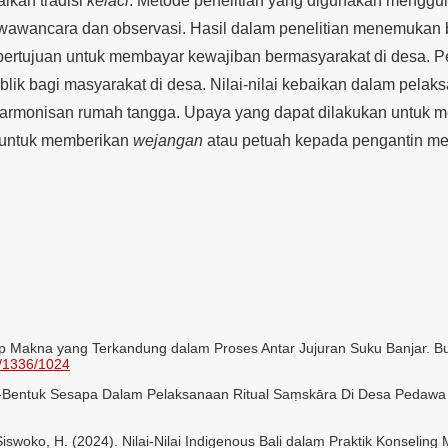
ikan tradisi
kelaci
. Metode penelitian yang digunakan mengguna
 wawancara dan observasi. Hasil dalam penelitian menemukan
 bertujuan untuk membayar kewajiban bermasyarakat di desa. 
blik bagi masyarakat di desa. Nilai-nilai kebaikan dalam pelak
rmonisan rumah tangga. Upaya yang dapat dilakukan untuk m
untuk memberikan
wejangan
atau petuah kepada pengantin m
p Makna yang Terkandung dalam Proses Antar Jujuran Suku Banjar. Bu
ew/1336/1024
ntuk-Bentuk Sesapa Dalam Pelaksanaan Ritual Saṃskāra Di Desa Pedawa
& Siswoko, H. (2024). Nilai-Nilai Indigenous Bali dalam Praktik Konseling