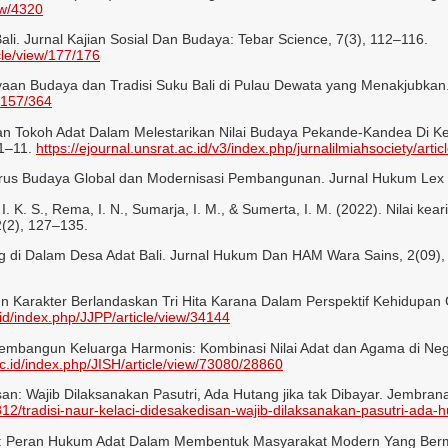
ew/4320
li. Jurnal Kajian Sosial Dan Budaya: Tebar Science, 7(3), 112–116.
cle/view/177/176
yaan Budaya dan Tradisi Suku Bali di Pulau Dewata yang Menakjubkan. 
w/157/364
Peran Tokoh Adat Dalam Melestarikan Nilai Budaya Pekande-Kandea Di
 1–11.
https://ejournal.unsrat.ac.id/v3/index.php/jurnalilmiahsociety/art
 Arus Budaya Global dan Modernisasi Pembangunan. Jurnal Hukum Lex 
, I. K. S., Rema, I. N., Sumarja, I. M., & Sumerta, I. M. (2022). Nilai ke
(2), 127–135.
wig di Dalam Desa Adat Bali. Jurnal Hukum Dan HAM Wara Sains, 2(09)
gun Karakter Berlandaskan Tri Hita Karana Dalam Perspektif Kehidupa
.id/index.php/JJPP/article/view/34144
 Membangun Keluarga Harmonis: Kombinasi Nilai Adat dan Agama di Nege
ac.id/index.php/JISH/article/view/73080/28860
disan: Wajib Dilaksanakan Pasutri, Ada Hutang jika tak Dibayar. Jembran
/tradisi-naur-kelaci-didesakedisan-wajib-dilaksanakan-pasutri-ada-hu
ya: Peran Hukum Adat Dalam Membentuk Masyarakat Modern Yang Berma