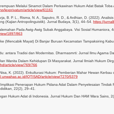
Perempuan Melalui Sinamot Dalam Perkawinan Hukum Adat Batak Toba 
php/lexprivatum/article/view/61161
rja, B. P. L., Risma, N. A., Saputro, R. D., & Ardhian, D. (2022). Ana
 (Kajian Antropolinguistik). Jurnal Budaya, 3(1), 44–54.
https://jurna
 Palemahan Pada Awig-Awig Subak Anggabaya. Visi Sosial Humaniora, 4(
/view/1897/863
ngke (Mencabik Mayat) Di Banjar Buruan Kecamatan Tampaksiring Kabupa
du: antara Tradisi dan Modernitas. Dharmasmrti: Jurnal Ilmu Agama D
 Dan Wanita Dalam Kehidupan Di Masyarakat. Jurnal Ilmiah Hukum Dirga
ihd/article/view/769/766
& Nisa, K. (2022). Enkulturasi Hukum: Pemberian Mahar Hewan Kerbau d
nal.unwahas.ac.id/IQTISAD/article/view/7270/5379
3). Implikasi Penerapan Hukum Pidana Adat Dalam Penyelesaian Tind
didikan, 22(2), 29–41.
ndungan Hukum Adat di Indonesia. Jurnal Hukum Dan HAM Wara Sains, 2