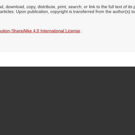
, download, copy, distribute, print, search, or link to the full text of it
articles. Upon publication, copyright is transferred from the author(s) to
tion-ShareAlike 4.0 International License
.