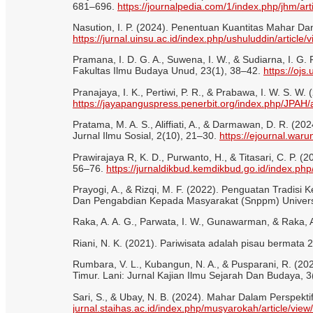
681–696.
https://journalpedia.com/1/index.php/jhm/ar
Nasution, I. P. (2024). Penentuan Kuantitas Mahar Da
https://jurnal.uinsu.ac.id/index.php/ushuluddin/article
Pramana, I. D. G. A., Suwena, I. W., & Sudiarna, I. 
Fakultas Ilmu Budaya Unud, 23(1), 38–42.
https://ojs
Pranajaya, I. K., Pertiwi, P. R., & Prabawa, I. W. S. 
https://jayapanguspress.penerbit.org/index.php/JPAH/
Pratama, M. A. S., Aliffiati, A., & Darmawan, D. R. (
Jurnal Ilmu Sosial, 2(10), 21–30.
https://ejournal.war
Prawirajaya R, K. D., Purwanto, H., & Titasari, C. P.
56–76.
https://jurnaldikbud.kemdikbud.go.id/index.php/
Prayogi, A., & Rizqi, M. F. (2022). Penguatan Tradi
Dan Pengabdian Kepada Masyarakat (Snppm) Univers
Raka, A. A. G., Parwata, I. W., Gunawarman, & Raka, 
Riani, N. K. (2021). Pariwisata adalah pisau bermata 2
Rumbara, V. L., Kubangun, N. A., & Pusparani, R. (
Timur. Lani: Jurnal Kajian Ilmu Sejarah Dan Budaya, 
Sari, S., & Ubay, N. B. (2024). Mahar Dalam Perspekt
jurnal.staihas.ac.id/index.php/musyarokah/article/view