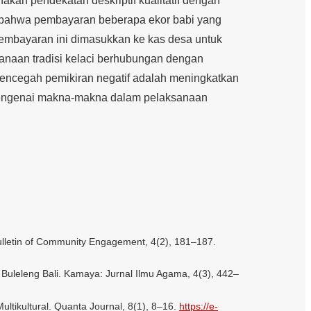
kan pendekatan deskriptif kualitatif dengan
 bahwa pembayaran beberapa ekor babi yang
Pembayaran ini dimasukkan ke kas desa untuk
sanaan tradisi kelaci berhubungan dengan
encegah pemikiran negatif adalah meningkatkan
engenai makna-makna dalam pelaksanaan
lletin of Community Engagement, 4(2), 181–187.
 Buleleng Bali. Kamaya: Jurnal Ilmu Agama, 4(3), 442–
 Multikultural. Quanta Journal, 8(1), 8–16.
https://e-