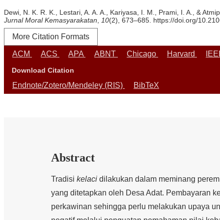
Dewi, N. K. R. K., Lestari, A. A. A., Kariyasa, I. M., Prami, I. A., 
Jurnal Moral Kemasyarakatan
,
10
(2), 673–685. https://doi.org/10.21
More Citation Formats
ACM
ACS
APA
ABNT
Chicago
Harvard
IE
Download Citation
Endnote/Zotero/Mendeley (RIS)
BibTeX
Abstract
Tradisi
kelaci
dilakukan dalam meminang peremp
yang ditetapkan oleh Desa Adat. Pembayaran 
perkawinan sehingga perlu melakukan upaya untu