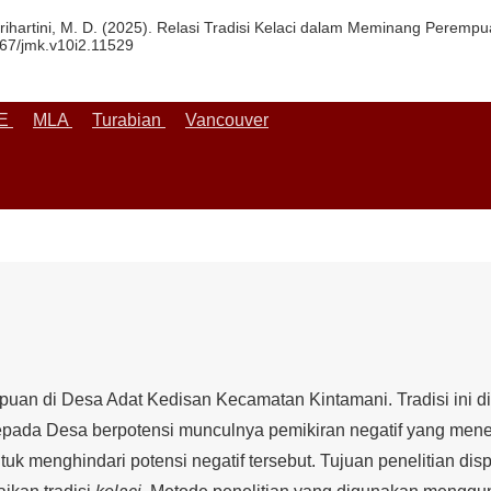
& Atmiprihartini, M. D. (2025). Relasi Tradisi Kelaci dalam Meminang Pe
067/jmk.v10i2.11529
EE
MLA
Turabian
Vancouver
uan di Desa Adat Kedisan Kecamatan Kintamani. Tradisi ini
kepada Desa berpotensi munculnya pemikiran negatif yang me
k menghindari potensi negatif tersebut. Tujuan penelitian disp