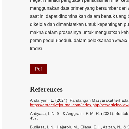
negatif melalui penguatan pemahaman nilai keba
menggunakan data primer yang bersumber dari
saat ini dapat dinominalkan dalam bentuk uang
dikelola dan dimanfaatkan untuk kepentingan pu
makna dalam prosesinya untuk menguatkan keha
peran pedulu-pedulu dalam pelaksanaan
kelaci
tradisi.
Pdf
References
Andaryuni, L. (2024). Pandangan Masyarakat terhada
https://attractivejournal.com/index.php/bce/article/vi
Ardiyasa, I. N. S., & Anggraini, P. M. R. (2021). Be
457.
Budiasa, I. N., Hajaroh, M., Eliasa, E. I., Azizah, N., 