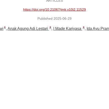
ARTICLES
https://doi.org/10.21067/jmk.v10i2.11529
Published 2025-06-29
+
+
+
wi
Anak Agung Adi Lestari
I Made Kariyasa
Ida Ayu Pram