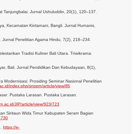
‎ Tanjungbalai. Jurnal Ushuluddin, 20(1), 120–137.
baya, Kecamatan Kintamani, Bangli. Jurnal Humanis,
er. Jurnal Penelitian Agama Hindu, 7(2), 218–234.
starikan Tradisi Kuliner Bali Utara. Triwikrama:
nyar, Bali. Jurnal Pendidikan Dan Kebudayaan, 8(1),
 Modernisasi. Prosiding Seminar Nasional Penelitian
ac.id/index.php/snppm/article/view/85
pasar: Pustaka Larasan. Pustaka Larasan.
m.ac.id/JIP/article/view/923/723
atan Siritaun Wida Timur Kabupaten Seram Bagian
/4730
1.
https://e-