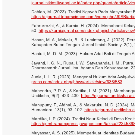
journal.stkipsiliwangi.ac.id/index.php/quanta/article/vi
Dahlan, M. (2023). Tradisi Ngayah Pada Masyarakat Ba
https://ejournal.tebarscience.com/index.php/JKSB/arti
Fahrurrozhi, A., & Kurnia, H. (2024). Memahami Keka
50.
https://kurniajurnal.com/index.php/jisbi/article/vie
Hasan, M. A., Mokalu, B., & Lumintang, J. (2022). 
Kabupaten Buton Tengah. Jurnal Ilmiah Society, 2(1),
Hastuti, M. D. M. (2023). Hukum Adat Bali di Tengah
Jayanti, I. G. N., Rupa, I. W., Satyananda, I. M., Putra
Dharmasmrti: Jurnal Ilmu Agama Dan Kebudayaan, 22
Junia, I. L. R. (2023). Mengenal Hukum Adat Awig-A
press.com/index.php/jhhws/article/view/636/583
Mahendra, P. R. A., & Kartika, I. M. (2021). Memban
Undiksha, 9(2), 423–430.
https://ejournal.undiksha.ac
Manuputty, F., Afdhal, A., & Makaruku, N. D. (2024).
Humaniora, 13(1), 93–102.
https://ejournal.undiksha.
Mardika, I. P. (2024). Tradisi Naur Kelaci di Desa Ke
https://jembranaexpress.jawapos.com/taksu/2234539812
Muyassar, A. S. (2025). Memperkuat Identitas Buda