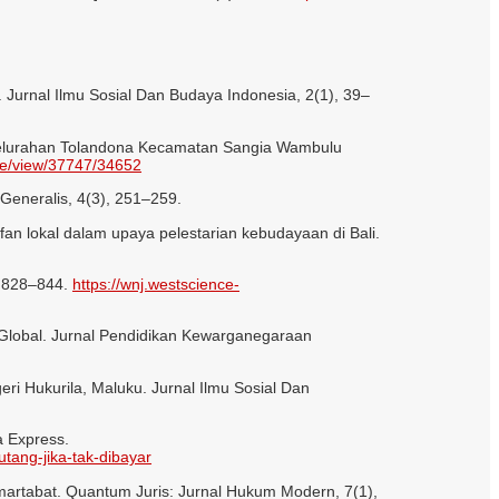
Jurnal Ilmu Sosial Dan Budaya Indonesia, 2(1), 39–
 Kelurahan Tolandona Kecamatan Sangia Wambulu
icle/view/37747/34652
Generalis, 4(3), 251–259.
arifan lokal dalam upaya pelestarian kebudayaan di Bali.
, 828–844.
https://wnj.westscience-
n Global. Jurnal Pendidikan Kewarganegaraan
ri Hukurila, Maluku. Jurnal Ilmu Sosial Dan
a Express.
tang-jika-tak-dibayar
rtabat. Quantum Juris: Jurnal Hukum Modern, 7(1),