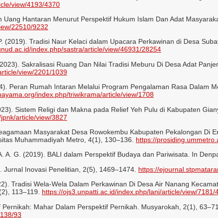
ticle/view/4193/4370
n‎ Uang Hantaran Menurut Perspektif‎ Hukum Islam Dan Adat Masyarakat
/view/22510/9232
G. P. (2019). Tradisi Naur Kelaci dalam Upacara Perkawinan di Desa Su
.unud.ac.id/index.php/sastra/article/view/46931/28254
W. (2023). Sakralisasi Ruang Dan Nilai Tradisi Meburu Di Desa Adat Panj
article/view/2201/1039
2024). Peran Rumah Intaran Melalui Program Pengalaman Rasa Dalam Mele
unayama.org/index.php/triwikrama/article/view/1708
 (2023). Sistem Religi dan Makna pada Relief Yeh Pulu di Kabupaten Gia
jpnk/article/view/3827
si Keagamaan Masyarakat Desa Rowokembu Kabupaten Pekalongan Di Era
itas Muhammadiyah Metro, 4(1), 130–136.
https://prosiding.ummetro.
A. A. G. (2019). BALI dalam Perspektif Budaya dan Pariwisata. In Den
. Jurnal Inovasi Penelitian, 2(5), 1469–1474.
https://ejournal.stpmatara
2022). Tradisi Wela-Wela Dalam Perkawinan Di Desa Air Nanang Kecam
3(2), 113–119.
https://ojs3.unpatti.ac.id/index.php/lani/article/view/7181
if Pernikah: Mahar Dalam Perspektif Pernikah. Musyarokah, 2(1), 63–7
/138/93