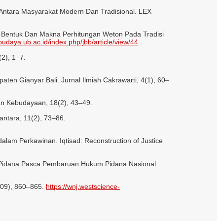
Antara Masyarakat Modern Dan Tradisional. LEX
lisis Bentuk Dan Makna Perhitungan Weton Pada Tradisi
lbudaya.ub.ac.id/index.php/jbb/article/view/44
2), 1–7.
ten Gianyar Bali. Jurnal Ilmiah Cakrawarti, 4(1), 60–
an Kebudayaan, 18(2), 43–49.
ntara, 11(2), 73–86.
alam Perkawinan. Iqtisad: Reconstruction of Justice
ak Pidana Pasca Pembaruan Hukum Pidana Nasional
(09), 860–865.
https://wnj.westscience-