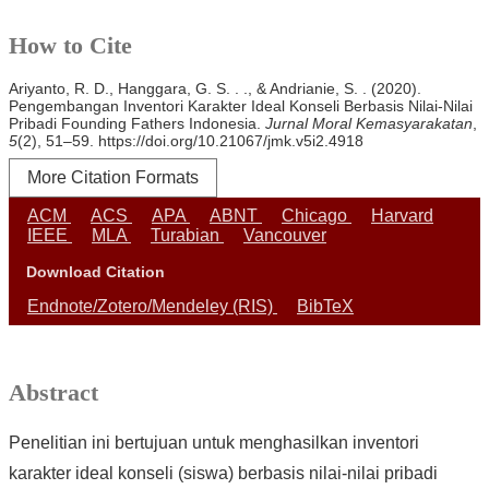
How to Cite
Ariyanto, R. D., Hanggara, G. S. . ., & Andrianie, S. . (2020).
Pengembangan Inventori Karakter Ideal Konseli Berbasis Nilai-Nilai
Pribadi Founding Fathers Indonesia.
Jurnal Moral Kemasyarakatan
,
5
(2), 51–59. https://doi.org/10.21067/jmk.v5i2.4918
More Citation Formats
ACM
ACS
APA
ABNT
Chicago
Harvard
IEEE
MLA
Turabian
Vancouver
Download Citation
Endnote/Zotero/Mendeley (RIS)
BibTeX
Abstract
Penelitian ini bertujuan untuk menghasilkan inventori
karakter ideal konseli (siswa) berbasis nilai-nilai pribadi