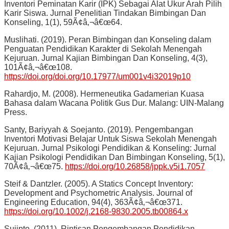
Inventori Peminatan Karir (IPK) Sebagai Alat Ukur Arah Pilih
Karir Siswa. Jurnal Penelitian Tindakan Bimbingan Dan
Konseling, 1(1), 59Ã¢â‚¬â€œ64.
Muslihati. (2019). Peran Bimbingan dan Konseling dalam
Penguatan Pendidikan Karakter di Sekolah Menengah
Kejuruan. Jurnal Kajian Bimbingan Dan Konseling, 4(3),
101Ã¢â‚¬â€œ108.
https://doi.org/doi.org/10.17977/um001v4i32019p10
Rahardjo, M. (2008). Hermeneutika Gadamerian Kuasa
Bahasa dalam Wacana Politik Gus Dur. Malang: UIN-Malang
Press.
Santy, Bariyyah & Soejanto. (2019). Pengembangan
Inventori Motivasi Belajar Untuk Siswa Sekolah Menengah
Kejuruan. Jurnal Psikologi Pendidikan & Konseling: Jurnal
Kajian Psikologi Pendidikan Dan Bimbingan Konseling, 5(1),
70Ã¢â‚¬â€œ75.
https://doi.org/10.26858/jppk.v5i1.7057
Steif & Dantzler. (2005). A Statics Concept Inventory:
Development and Psychometric Analysis. Journal of
Engineering Education, 94(4), 363Ã¢â‚¬â€œ371.
https://doi.org/10.1002/j.2168-9830.2005.tb00864.x
Sujipto. (2011). Rintisan Pengembangan Pendidikan