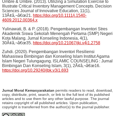
Umbre & Umbre. (2013). Utilizing a Simulation Exercise to
Illustrate Critical Inventory Management Concepts. Decision
Sciences Journal of Innovative Education, 11(1),
13Ã¢â‚¬â€œ21.
https://doi.org/10.1111/j.1540-
4609.2012.00364.x
Yulinawati, B. & P. (2018). Pengembangan Inventori Stres
Akademik Siswa Sekolah Menengah Pertama (SMP) Negeri
Kota Malang. Jurnal Konseling Indonesia, 4(1),
30Ã¢â‚¬â€œ35.
https://doi.org/10.21067/jki.v4i1.2758
Zuhdi. (2020). Pengembangan Inventori Resiliensi
Mahasiswa Bimbingan dan Konseling Islam Institut Agama
Islam Negeri Tulungagung. ISLAMIC COUNSELING : Jurnal
Bimbingan Dan Konseling Islam, 3(1), 2Ã¢â‚¬â€œ16.
https://doi.org/10.29240/jbk.v3i1.693
Jurnal Moral Kemasyarakatan
permits readers to read, download,
copy, distribute, print, search, or link to the full text of its published
articles and to use them for any other lawful purpose. The journal
retains copyright of all published articles. Upon publication,
copyright is transferred from the author(s) to the journal publisher.