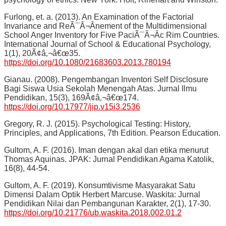
Furlong, et. a. (2013). An Examination of the Factorial
Invariance and ReÃ¯Â¬Ânement of the Multidimensional
School Anger Inventory for Five PaciÃ¯Â¬Âc Rim Countries.
International Journal of School & Educational Psychology,
1(1), 20Ã¢â‚¬â€œ35.
https://doi.org/10.1080/21683603.2013.780194
Gianau. (2008). Pengembangan Inventori Self Disclosure
Bagi Siswa Usia Sekolah Menengah Atas. Jurnal Ilmu
Pendidikan, 15(3), 169Ã¢â‚¬â€œ174.
https://doi.org/10.17977/jip.v15i3.2536
Gregory, R. J. (2015). Psychological Testing: History,
Principles, and Applications, 7th Edition. Pearson Education.
Gultom, A. F. (2016). Iman dengan akal dan etika menurut
Thomas Aquinas. JPAK: Jurnal Pendidikan Agama Katolik,
16(8), 44-54.
Gultom, A. F. (2019). Konsumtivisme Masyarakat Satu
Dimensi Dalam Optik Herbert Marcuse. Waskita: Jurnal
Pendidikan Nilai dan Pembangunan Karakter, 2(1), 17-30.
https://doi.org/10.21776/ub.waskita.2018.002.01.2