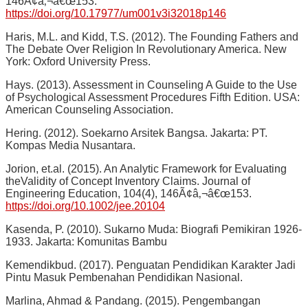
146Ã¢â‚¬â€œ153.
https://doi.org/10.17977/um001v3i32018p146
Haris, M.L. and Kidd, T.S. (2012). The Founding Fathers and
The Debate Over Religion In Revolutionary America. New
York: Oxford University Press.
Hays. (2013). Assessment in Counseling A Guide to the Use
of Psychological Assessment Procedures Fifth Edition. USA:
American Counseling Association.
Hering. (2012). Soekarno Arsitek Bangsa. Jakarta: PT.
Kompas Media Nusantara.
Jorion, et.al. (2015). An Analytic Framework for Evaluating
theValidity of Concept Inventory Claims. Journal of
Engineering Education, 104(4), 146Ã¢â‚¬â€œ153.
https://doi.org/10.1002/jee.20104
Kasenda, P. (2010). Sukarno Muda: Biografi Pemikiran 1926-
1933. Jakarta: Komunitas Bambu
Kemendikbud. (2017). Penguatan Pendidikan Karakter Jadi
Pintu Masuk Pembenahan Pendidikan Nasional.
Marlina, Ahmad & Pandang. (2015). Pengembangan