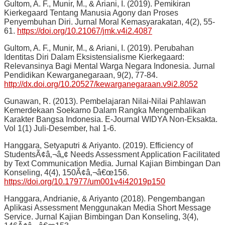
Gultom, A. F., Munir, M., & Ariani, I. (2019). Pemikiran
Kierkegaard Tentang Manusia Agony dan Proses
Penyembuhan Diri. Jurnal Moral Kemasyarakatan, 4(2), 55-
61.
https://doi.org/10.21067/jmk.v4i2.4087
Gultom, A. F., Munir, M., & Ariani, I. (2019). Perubahan
Identitas Diri Dalam Eksistensialisme Kierkegaard:
Relevansinya Bagi Mental Warga Negara Indonesia. Jurnal
Pendidikan Kewarganegaraan, 9(2), 77-84.
http://dx.doi.org/10.20527/kewarganegaraan.v9i2.8052
Gunawan, R. (2013). Pembelajaran Nilai-Nilai Pahlawan
Kemerdekaan Soekarno Dalam Rangka Mengembalikan
Karakter Bangsa Indonesia. E-Journal WIDYA Non-Eksakta.
Vol 1(1) Juli-Desember, hal 1-6.
Hanggara, Setyaputri & Ariyanto. (2019). Efficiency of
StudentsÃ¢â‚¬â„¢ Needs Assessment Application Facilitated
by Text Communication Media. Jurnal Kajian Bimbingan Dan
Konseling, 4(4), 150Ã¢â‚¬â€œ156.
https://doi.org/10.17977/um001v4i42019p150
Hanggara, Andrianie, & Ariyanto (2018). Pengembangan
Aplikasi Assessment Menggunakan Media Short Message
Service. Jurnal Kajian Bimbingan Dan Konseling, 3(4),