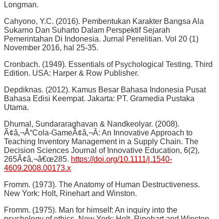
Longman.
Cahyono, Y.C. (2016). Pembentukan Karakter Bangsa Ala
Sukarno Dan Suharto Dalam Perspektif Sejarah
Pemerintahan Di Indonesia. Jurnal Penelitian. Vol 20 (1)
November 2016, hal 25-35.
Cronbach. (1949). Essentials of Psychological Testing. Third
Edition. USA: Harper & Row Publisher.
Depdiknas. (2012). Kamus Besar Bahasa Indonesia Pusat
Bahasa Edisi Keempat. Jakarta: PT. Gramedia Pustaka
Utama.
Dhumal, Sundararaghavan & Nandkeolyar. (2008).
Ã¢â‚¬Å“Cola-GameÃ¢â‚¬Â: An Innovative Approach to
Teaching Inventory Management in a Supply Chain. The
Decision Sciences Journal of Innovative Education, 6(2),
265Ã¢â‚¬â€œ285.
https://doi.org/10.1111/j.1540-
4609.2008.00173.x
Fromm. (1973). The Anatomy of Human Destructiveness.
New York: Holt, Rinehart and Winston.
Fromm. (1975). Man for himself: An inquiry into the
psychology of ethics. New York: Holt, Rinehart and Winston.