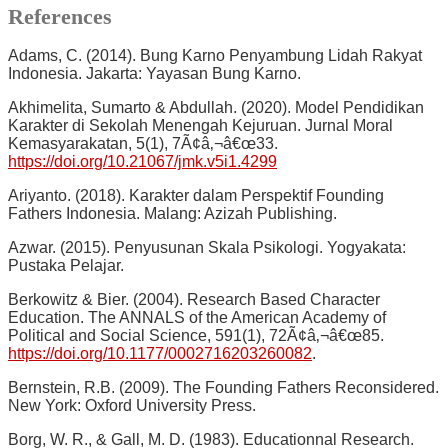
References
Adams, C. (2014). Bung Karno Penyambung Lidah Rakyat
Indonesia. Jakarta: Yayasan Bung Karno.
Akhimelita, Sumarto & Abdullah. (2020). Model Pendidikan
Karakter di Sekolah Menengah Kejuruan. Jurnal Moral
Kemasyarakatan, 5(1), 7Ã¢â‚¬â€œ33.
https://doi.org/10.21067/jmk.v5i1.4299
Ariyanto. (2018). Karakter dalam Perspektif Founding
Fathers Indonesia. Malang: Azizah Publishing.
Azwar. (2015). Penyusunan Skala Psikologi. Yogyakata:
Pustaka Pelajar.
Berkowitz & Bier. (2004). Research Based Character
Education. The ANNALS of the American Academy of
Political and Social Science, 591(1), 72Ã¢â‚¬â€œ85.
https://doi.org/10.1177/0002716203260082
.
Bernstein, R.B. (2009). The Founding Fathers Reconsidered.
New York: Oxford University Press.
Borg, W. R., & Gall, M. D. (1983). Educationnal Research.