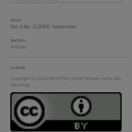
Issue
Vol. 6 No. 3 (2024): September
Section
Articles
License
Copyright (c) 2024 RAINSTEK: Jurnal Terapan Sains dan
Teknologi