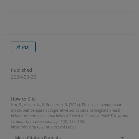
PDF
Published
2024-09-30
How to Cite
Hm, S., Ahsan, A., & Buhaerah, B. (2024). Efektivitas penggunaan
model pembelajaran cooperative script pada peningkatan hasil
belajar matematika siswa kelas X SMAN10 Pinrang.
RAINSTEK: Jurnal
Terapan Sains Dan Teknologi
,
6
(3), 182–192.
https://doi.org/10.21067/jtst.v6i3.6596
More Citation Formats