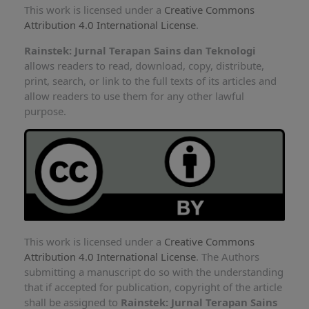
This work is licensed under a
Creative Commons
Attribution 4.0 International License
.
Rainstek: Jurnal Terapan Sains dan Teknologi
allows readers to read, download, copy, distribute,
print, search, or link to the full texts of its articles and
allow readers to use them for any other lawful
purpose.
This work is licensed under a
Creative Commons
Attribution 4.0 International License
. The Authors
submitting a manuscript do so with the understanding
that if accepted for publication, copyright of the article
shall be assigned to
Rainstek: Jurnal Terapan Sains