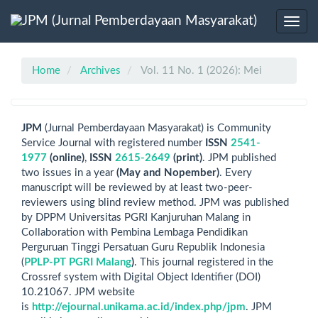
Main
Navigation
Toggl
Main
navig
Content
Sidebar
Home
Archives
Vol. 11 No. 1 (2026): Mei
JPM
(Jurnal Pemberdayaan Masyarakat) is Community
Service Journal with registered number
ISSN
2541-
1977
(online)
,
ISSN
2615-2649
(print)
. JPM published
two issues in a year
(May and Nopember)
. Every
manuscript will be reviewed by at least two-peer-
reviewers using blind review method. JPM was published
by DPPM Universitas PGRI Kanjuruhan Malang in
Collaboration with Pembina Lembaga Pendidikan
Perguruan Tinggi Persatuan Guru Republik Indonesia
(
PPLP-PT PGRI Malang
)
. This journal registered in the
Crossref system with Digital Object Identifier (DOI)
10.21067. JPM website
is
http://ejournal.unikama.ac.id/index.php/jpm
. JPM