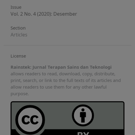
Issue
Vol. 2 No. 4 (2020): Desember
Section
Articles
License
Rainstek: Jurnal Terapan Sains dan Teknologi
allows readers to read, download, copy, distribute,
print, search, or link to the full texts of its articles and
allow readers to use them for any other lawful
purpose.