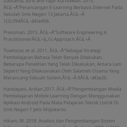
Gautama, Idris and Fajar Kurniawan. 2015.
Ã¢â‚¬Å“Perancangan E-Learning Berbasis Internet Pada
Sekolah Smk Negeri 13 Jakarta.Ã¢â‚¬Â
1(2):394Ã¢â‚¬â€œ406.
Pressman. 2015. Ã¢â‚¬Å“Software Engineering A
PractitioonerÃ¢â‚¬â„¢s Approach.Ã¢â‚¬Â
Tsvetozar, et al. 2011. Ã¢â‚¬Å“Sebagai Strategi
Pembelajaran Bahasa Telah Banyak Dilakukan.
Beberapa Penelitian Yang Telah Dikakukan, Antara Lain
Seperti Yang Dilaksanakan Oleh Salameh Osama Yang
Merancang Sebuah Sistem.Ã¢â‚¬Â 8Ã¢â‚¬â€œ20.
Handayani, Ardian.2017. Ã¢â‚¬Å“Pengembangan Media
Pembelajaran Mobile Learning Dengan Menggunakan
Aplikasi Android Pada Mata Pelajaran Teknik Listrik Di
Smk Negeri 1 Jetis Mojokerto.
Hikam, M. 2018. Analisis dan Pengembangan Sistem