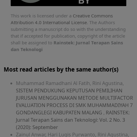
This work is licensed under a
Creative Commons
Attribution 4.0 International License
. The Authors
submitting a manuscript do so with the understanding
that if accepted for publication, copyright of the article
shall be assigned to
Rainstek: Jurnal Terapan Sains
dan Teknologi
Most read articles by the same author(s)
Muhammad Ramadhani Al Fatih, Rini Agustina,
SISTEM PENDUKUNG KEPUTUSAN PEMILIHAN
JURUSAN MENGGUNAKAN METODE MULTIFACTOR
EVALUATION PROCESS DI SMK MUHAMMADIYAH 7
GONDANGLEGI KABUPATEN MALANG
,
RAINSTEK:
Jurnal Terapan Sains dan Teknologi: Vol. 2 No. 3
(2020): September
Zainul Anwar, Hari Lugis Purwanto, Rini Agustina,