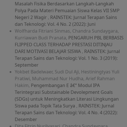
Masalah Fisika Berdasarkan Langkah-Langkah
Polya Pada Materi Pemuaian Siswa Kelas VII SMP
Negeri 2 Wagir
,
RAINSTEK: Jurnal Terapan Sains
dan Teknologi: Vol. 4 No. 2 (2022): Juni
Wolfharda Fitriani Sinmas, Chandra Sundaygara,
Kurriawan Budi Pranata,
PENGARUH PBL BERBASIS
FLIPPED CLASS TERHADAP PRESTASI DITINJAU
DARI MOTIVASI BELAJAR SISWA
,
RAINSTEK: Jurnal
Terapan Sains dan Teknologi: Vol. 1 No. 3 (2019):
September
Yokbet Badelwaer, Sudi Dul Aji, Hestiningtyas Yuli
Pratiwi, Muhammad Nur Hudha, Arief Rahman
Hakim,
Pengembangan E â€“ Modul IPA
Terintegrasi Substainable Devolepment Goals
(SDGs) untuk Meningkatkan Literasi Lingkungan
Siswa pada Topik Tata Surya
,
RAINSTEK: Jurnal
Terapan Sains dan Teknologi: Vol. 4 No. 4 (2022):
Desember
Dita Fitrin Nurilyasari, Chandra Sundaygara,