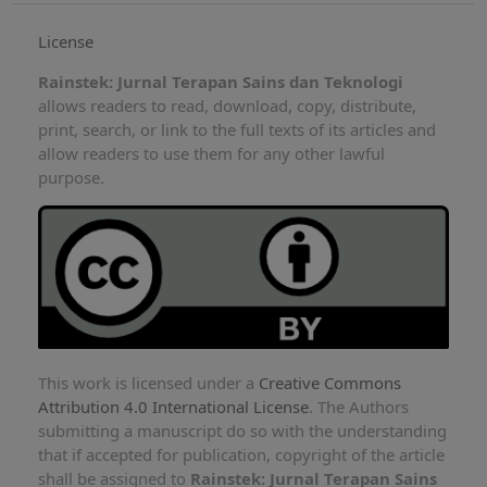
License
Rainstek: Jurnal Terapan Sains dan Teknologi
allows readers to read, download, copy, distribute,
print, search, or link to the full texts of its articles and
allow readers to use them for any other lawful
purpose.
This work is licensed under a
Creative Commons
Attribution 4.0 International License
. The Authors
submitting a manuscript do so with the understanding
that if accepted for publication, copyright of the article
shall be assigned to
Rainstek: Jurnal Terapan Sains