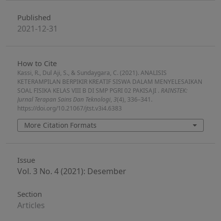
Published
2021-12-31
How to Cite
Kassi, R., Dul Aji, S., & Sundaygara, C. (2021). ANALISIS
KETERAMPILAN BERPIKIR KREATIF SISWA DALAM MENYELESAIKAN
SOAL FISIKA KELAS VIII B DI SMP PGRI 02 PAKISAJI .
RAINSTEK:
Jurnal Terapan Sains Dan Teknologi
,
3
(4), 336–341.
https://doi.org/10.21067/jtst.v3i4.6383
More Citation Formats
Issue
Vol. 3 No. 4 (2021): Desember
Section
Articles