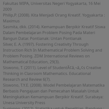
Fakultas MIPA, Universitas Negeri Yogyakarta, 16 Mei
2009
Philip,P. (2008). Kita Menjadi Orang Kreatif. Yogyakarta :
Maximus
Sasmita, dkk. (2014). Kemampuan Berpikir Kreatif Siswa
Dalam Pembelajaran Problem Posing Pada Materi
Bangun Datar. Pontianak: Untan Pontianak
Silver, E. A. (1997). Fostering Creativity Through
Instruction Rich In Mathematical Problem Solving and
Problem Posing. ZDM International Reviews on
Mathematical Education, 29(3).
Siswono, T. (2011). Level of StudentÃ¢â‚¬â„¢s Creative
Thinking in Clasroom Mathematics. Educational
Research and Review 6(7).
Siswono, T.Y.E. (2008). Model Pembelajaran Matematika
Berbasis Pengajuan dan Pemecahan Masalah Untuk
Meningkatkan Kemampuan Berpikir Kreatif. Surabaya:
Unesa University Press
Sugiyono. (2012). Statistika untuk Penelitian. Bandung :