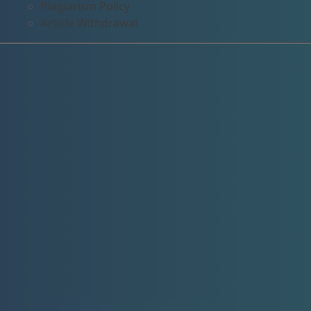
Plagiarism Policy
Article Withdrawal