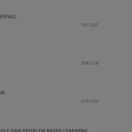
ERFALL
197-207
208-218
AN
219-232
DDLE DAN PROBLEM BASED LEARNING