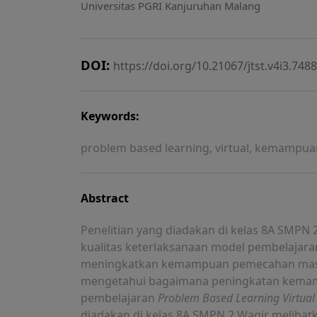
Universitas PGRI Kanjuruhan Malang
DOI:
https://doi.org/10.21067/jtst.v4i3.7488
Keywords:
problem based learning, virtual, kemamp
Abstract
Penelitian yang diadakan di kelas 8A SMP
kualitas keterlaksanaan model pembelajar
meningkatkan kemampuan pemecahan masalah
mengetahui bagaimana peningkatan kemam
pembelajaran
Problem Based Learning Virtua
diadakan di kelas 8A SMPN 2 Wagir melibatka