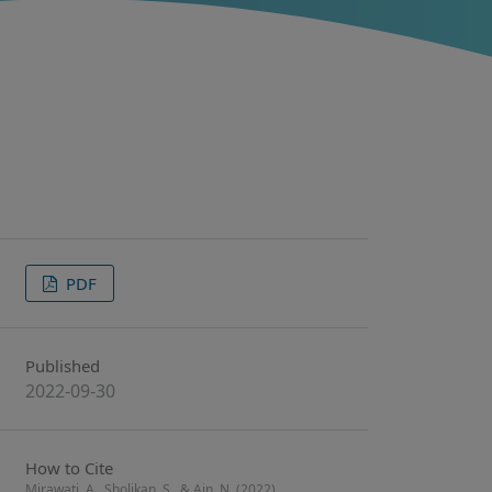
PDF
Published
2022-09-30
How to Cite
Mirawati, A., Sholikan, S., & Ain, N. (2022).