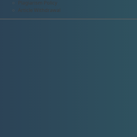
Plagiarism Policy
Article Withdrawal