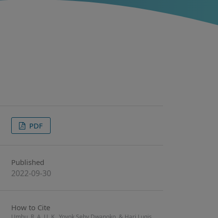
PDF
Published
2022-09-30
How to Cite
Umbu, R. A. U. K., Yoyok Seby Dwanoko, & Hari Lugis