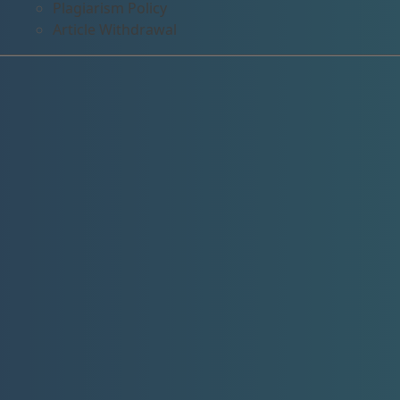
Plagiarism Policy
Article Withdrawal