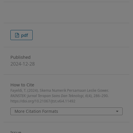
pdf
Published
2024-12-28
How to Cite
Fayeldi, T. (2024). Skema Numerik Persamaan Leslie Gower.
RAINSTEK: Jurnal Terapan Sains Dan Teknologi
,
6
(4), 286–290.
https://doi.org/10.21067/jtst.v6i4.11492
More Citation Formats
Issue