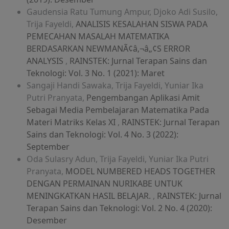
Gaudensia Ratu Tumung Ampur, Djoko Adi Susilo,
Trija Fayeldi,
ANALISIS KESALAHAN SISWA PADA
PEMECAHAN MASALAH MATEMATIKA
BERDASARKAN NEWMANÃ¢â‚¬â„¢S ERROR
ANALYSIS
,
RAINSTEK: Jurnal Terapan Sains dan
Teknologi: Vol. 3 No. 1 (2021): Maret
Sangaji Handi Sawaka, Trija Fayeldi, Yuniar Ika
Putri Pranyata,
Pengembangan Aplikasi Amit
Sebagai Media Pembelajaran Matematika Pada
Materi Matriks Kelas XI
,
RAINSTEK: Jurnal Terapan
Sains dan Teknologi: Vol. 4 No. 3 (2022):
September
Oda Sulasry Adun, Trija Fayeldi, Yuniar Ika Putri
Pranyata,
MODEL NUMBERED HEADS TOGETHER
DENGAN PERMAINAN NURIKABE UNTUK
MENINGKATKAN HASIL BELAJAR.
,
RAINSTEK: Jurnal
Terapan Sains dan Teknologi: Vol. 2 No. 4 (2020):
Desember