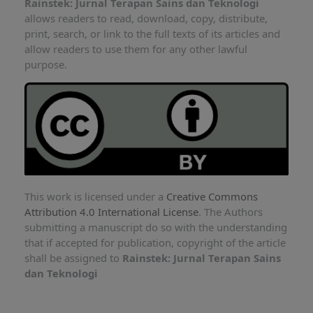
Rainstek: Jurnal Terapan Sains dan Teknologi
allows readers to read, download, copy, distribute,
print, search, or link to the full texts of its articles and
allow readers to use them for any other lawful
purpose.
This work is licensed under a
Creative Commons
Attribution 4.0 International License
. The Authors
submitting a manuscript do so with the understanding
that if accepted for publication, copyright of the article
shall be assigned to
Rainstek: Jurnal Terapan Sains
dan Teknologi