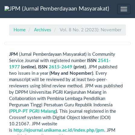
Main
Navigation
Toggl
Main
navig
Content
Sidebar
Home
Archives
Vol. 8 No. 2 (2023): November
JPM
(Jurnal Pemberdayaan Masyarakat) is Community
Service Journal with registered number
ISSN
2541-
1977
(online)
,
ISSN
2615-2649
(print)
. JPM published
two issues in a year
(May and Nopember)
. Every
manuscript will be reviewed by at least two-peer-
reviewers using blind review method. JPM was published
by DPPM Universitas PGRI Kanjuruhan Malang in
Collaboration with Pembina Lembaga Pendidikan
Perguruan Tinggi Persatuan Guru Republik Indonesia
(
PPLP-PT PGRI Malang
)
. This journal registered in the
Crossref system with Digital Object Identifier (DOI)
10.21067. JPM website
is
http://ejournal.unikama.ac.id/index.php/jpm
. JPM